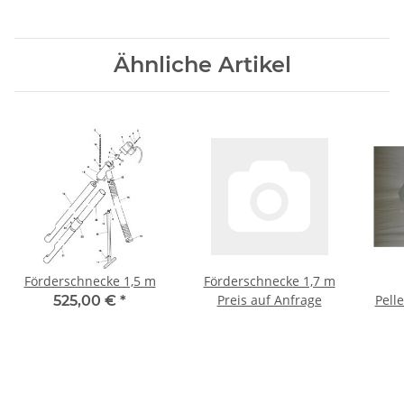
Ähnliche Artikel
Förderschnecke 1,5 m
Förderschnecke 1,7 m
Preis auf Anfrage
Pell
525,00 €
*