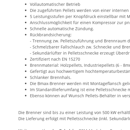
Vollautomatischer Betrieb
Die zugeführten Pellets werden von einer internen 
5 Leistungsstufen per Knopfdruck einstellbar mit M
Anschlussmöglichkeit für einen Kompressor zur p
Schnelle automatische Zündung.
Rückbrandsicherung:
- Trennung zw. Pelletszuführung und Brennraum d
- Schmelzbarer Fallschlauch zw. Schnecke und Bre
- Sekundärlüfter in Pelletsschnecke erzeugt Überdr
Zertifiziert nach EN 15270
Brennmaterial: Holzpellets, Industriepellets (6 - 8
Gefertigt aus hochwertigem hochtemperaturbestän
Schlanker Brennhals.
Die Bmax-Brenner werden mit Montageflansch gelie
Im Standardlieferumfang ist eine Pelletsschnecke m
Ebenso können auf Wunsch Pellets-Behälter in ver
Die Brenner sind bis zu einer Leistung von 500 kW erhäl
Die Lieferung erfolgt mit Pelletsschnecke (inkl. Sekundärlü