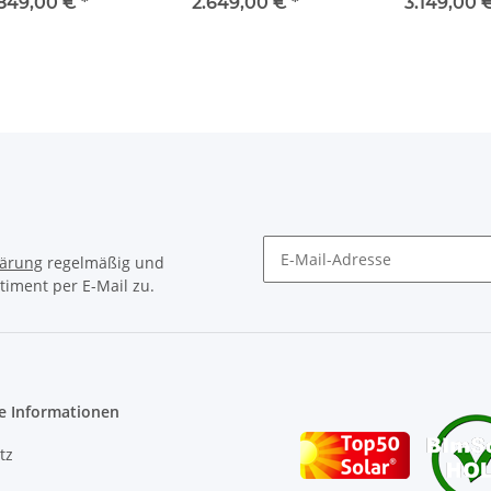
derschnecke)
.849,00 €
*
2.649,00 €
*
3.149,00 
lärung
regelmäßig und
timent per E-Mail zu.
Newsletter Abonnieren
e Informationen
tz