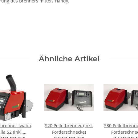
ung des Brenners mittels Handy.
Ähnliche Artikel
tbrenner Iwabo
S20 Pelletbrenner (inkl.
S30 Pelletbrenne
illa S2 (inkl.
Förderschnecke)
Förderschne