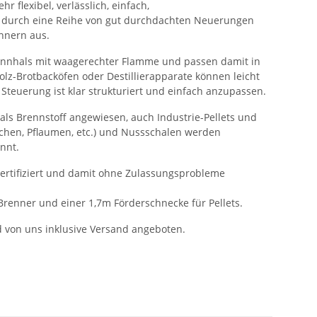
r flexibel, verlässlich, einfach,
h durch eine Reihe von gut durchdachten Neuerungen
nnern aus.
ennhals mit waagerechter Flamme und passen damit in
olz-Brotbacköfen oder Destillierapparate können leicht
Steuerung ist klar strukturiert und einfach anzupassen.
 als Brennstoff angewiesen, auch Industrie-Pellets und
schen, Pflaumen, etc.) und Nussschalen werden
nnt.
zertifiziert und damit ohne Zulassungsprobleme
Brenner und einer 1,7m Förderschnecke für Pellets.
d von uns inklusive Versand angeboten.