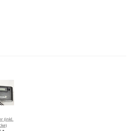
r (inkl.
cke)