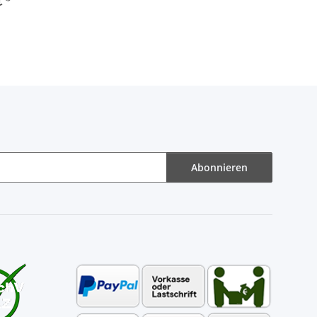
€
*
Abonnieren