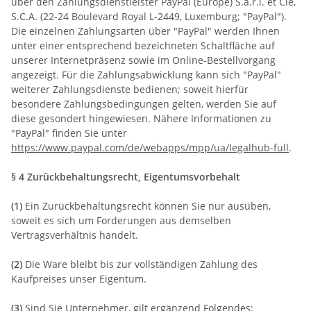
über den Zahlungsdienstleister PayPal (Europe) S.à.r.l. et Cie,
S.C.A. (22-24 Boulevard Royal L-2449, Luxemburg; "PayPal").
Die einzelnen Zahlungsarten über "PayPal" werden Ihnen
unter einer entsprechend bezeichneten Schaltfläche auf
unserer Internetpräsenz sowie im Online-Bestellvorgang
angezeigt. Für die Zahlungsabwicklung kann sich "PayPal"
weiterer Zahlungsdienste bedienen; soweit hierfür
besondere Zahlungsbedingungen gelten, werden Sie auf
diese gesondert hingewiesen. Nähere Informationen zu
"PayPal" finden Sie unter
https://www.paypal.com/de/webapps/mpp/ua/legalhub-full
.
§ 4 Zurückbehaltungsrecht
, Eigentumsvorbehalt
(1)
Ein Zurückbehaltungsrecht können Sie nur ausüben,
soweit es sich um Forderungen aus demselben
Vertragsverhältnis handelt.
(2)
Die Ware bleibt bis zur vollständigen Zahlung des
Kaufpreises unser Eigentum.
(3)
Sind Sie Unternehmer, gilt ergänzend Folgendes: