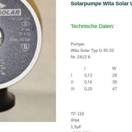
Solarpumpe Wita Solar 
Technische Daten:
Pumpe:
Wita Solar Typ U 35-32
Nr. 2413 K
I
W
I
0,12
28
II
0,16
38
III
0,20
47
TF 110
IP44
1,5μF