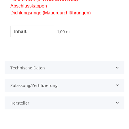
Abschlusskappen
Dichtungsringe (Mauerdurchführungen)
Produkteigenschaft
Wert
Inhalt:
1,00 m
Technische Daten
Zulassung/Zertifizierung
Hersteller