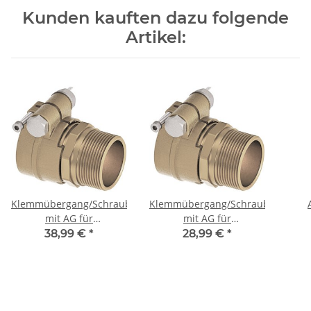
Kunden kauften dazu folgende
Artikel:
Klemmübergang/Schraubanschluss
Klemmübergang/Schraubanschlus
mit AG für
mit AG für
Fernwärmeleitung
Fernwärmeleitung
38,99 €
*
28,99 €
*
Heizung 40x1 1/4'' (DN
Heizung 32x1'' (DN 25)
32)