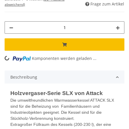
Frage zum Artikel
abweichend)
ng...
Komponenten werden geladen ...
Beschreibung
Ho
lzvergaser-Serie SLX von Attack
Die umweltfreundlichen Warmwasserkessel ATTACK SLX
sind für die Beheizung von Familienhäusern und
Industrieobjekten geeignet. Die Kessel sind für die
Stückholz-Verbrennung konstruiert.
Extragroßer Füllraum des Kessels (200-230 l), der eine